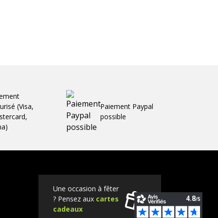
iement
urisé (Visa,
Paiement Paypal
tercard,
possible
ma)
Une occasion à fêter
? Pensez aux
cartes
cadeaux