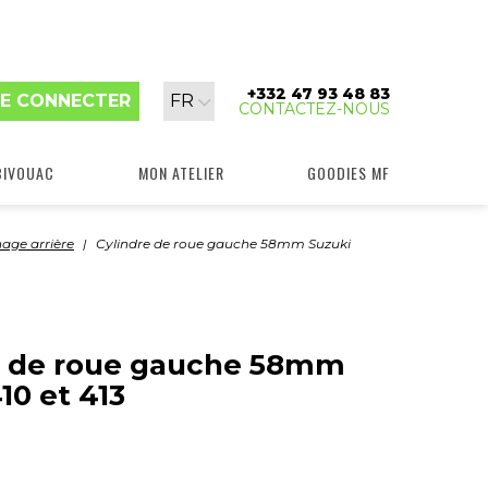
+332 47 93 48 83
Langue
E CONNECTER
FR
CONTACTEZ-NOUS
:
BIVOUAC
MON ATELIER
GOODIES MF
nage arrière
Cylindre de roue gauche 58mm Suzuki
e de roue gauche 58mm
10 et 413