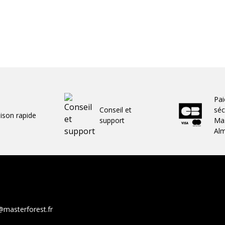
Pa
Conseil et
séc
aison rapide
support
Mas
Al
@masterforest.fr