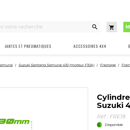

M
Panier
JANTES ET PNEUMATIQUES
ACCESSOIRES 4X4
Samurai
Suzuki Santana Samurai 410 (moteur F10A)
Freinage
Frei
Cylindr
Suzuki 4
Réf :
FRE18
Disponible