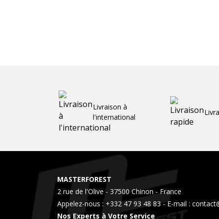
Livraison à
Livr
l'international
MASTERFOREST
2 rue de l'Olive - 37500 Chinon - France
Appelez-nous :
+332 47 93 48 83
- E-mail :
contact
Nos Experts à Votre Service