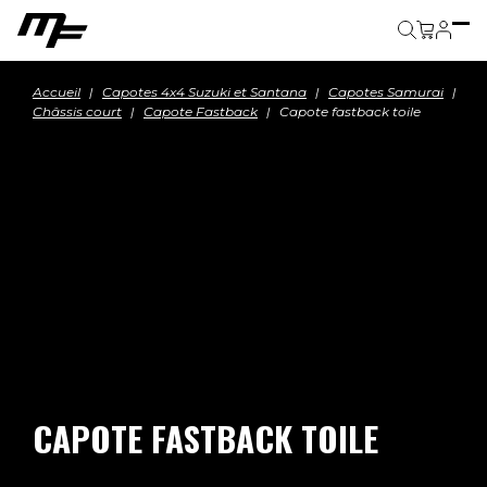
Panier
Accueil
Capotes 4x4 Suzuki et Santana
Capotes Samurai
Châssis court
Capote Fastback
Capote fastback toile
CAPOTE FASTBACK TOILE