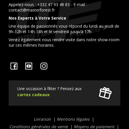
Appelez-nous :
+332 47 93 48 83
- E-mail :
contact@masterforest.fr
Nos Experts à Votre Service
Une équipe de passionnés vous répond du lundi au jeudi de
9h-12h et 14h-18h et le vendredi jusqu’à 17h
Venez également nous rendre visite dans notre show-room
sur ces mêmes horaires.
Facebook
YouTube
Instagram
Une occasion à fêter ? Pensez aux
cartes cadeaux
Liens
Livraison
Mentions légales
utiles
Conditions générales de vente
Moyens de paiement