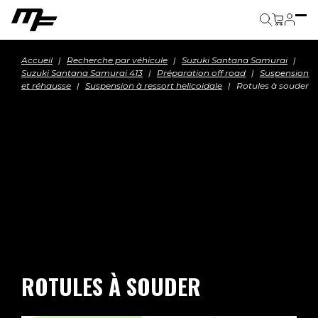
Panier
Accueil
Recherche par véhicule
Suzuki Santana Samurai
Suzuki Santana Samurai 413
Préparation off road
Suspension
et réhausse
Suspension à ressort helicoidale
Rotules à souder
ROTULES À SOUDER