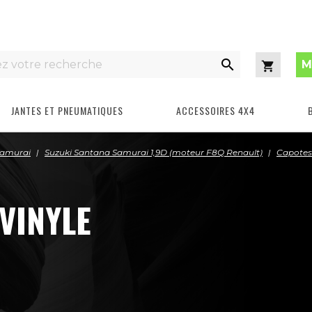

M
Panier
JANTES ET PNEUMATIQUES
ACCESSOIRES 4X4
Samurai
Suzuki Santana Samurai 1,9D (moteur F8Q Renault)
Capotes
VINYLE