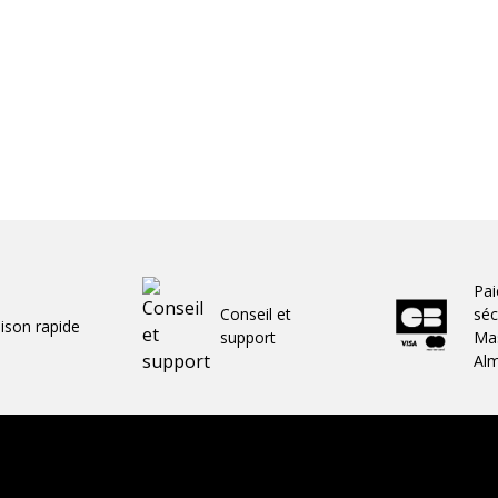
Pa
Conseil et
séc
aison rapide
support
Mas
Al