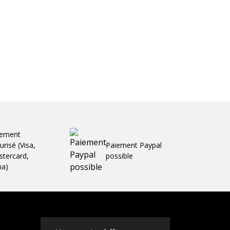
iement
urisé (Visa,
Paiement Paypal
tercard,
possible
ma)