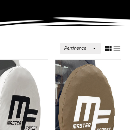
Pertinence

VUE
VUE
GRILLE
LIST