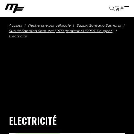
Panier
Accueil
Recherche par véhicule
Suzuki Santana Samurai
Suzuki Santana Samurai 1,9TD (moteur XUD9DT Peugeot)
Electricité
ELECTRICITÉ