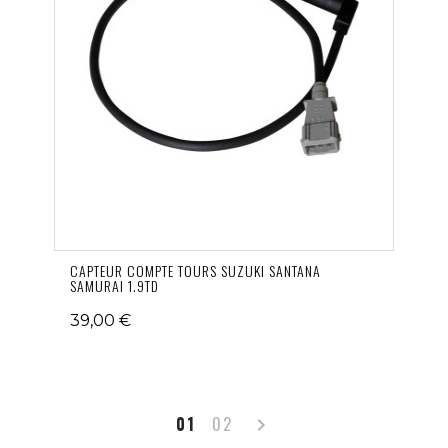
CAPTEUR COMPTE TOURS SUZUKI SANTANA
SAMURAI 1.9TD
39,00 €
Suivant
01
02
