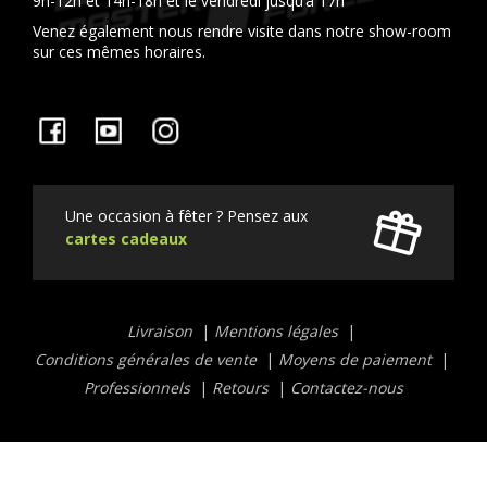
9h-12h et 14h-18h et le vendredi jusqu’à 17h
Venez également nous rendre visite dans notre show-room
sur ces mêmes horaires.
Facebook
YouTube
Instagram
Une occasion à fêter ? Pensez aux
cartes cadeaux
Liens
Livraison
Mentions légales
utiles
Conditions générales de vente
Moyens de paiement
Professionnels
Retours
Contactez-nous