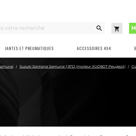

M
Panier
JANTES ET PNEUMATIQUES
ACCESSOIRES 4X4
Samurai
Suzuki Santana Samurai 1,9TD (moteur XUD9DT Peugeot)
Ca