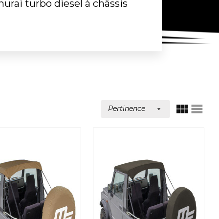
urai turbo diesel à châssis
Pertinence

VUE
VUE
GRILLE
LIST