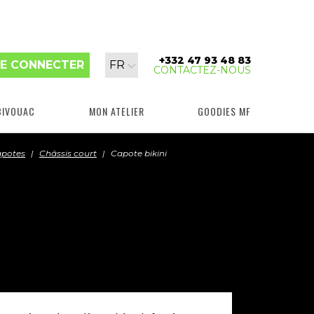
+332 47 93 48 83
Langue
E CONNECTER
FR
CONTACTEZ-NOUS
:
BIVOUAC
MON ATELIER
GOODIES MF
potes
Châssis court
Capote bikini