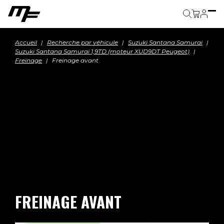
Panier
Accueil
Recherche par véhicule
Suzuki Santana Samurai
Suzuki Santana Samurai 1,9TD (moteur XUD9DT Peugeot)
Freinage
Freinage avant
FREINAGE AVANT