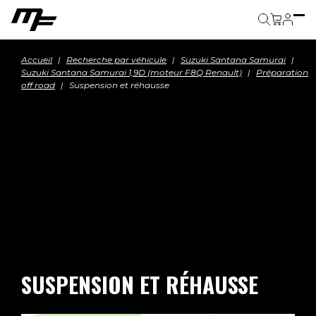
Panier
Accueil
Recherche par véhicule
Suzuki Santana Samurai
Suzuki Santana Samurai 1,9D (moteur F8Q Renault)
Préparation
off road
Suspension et réhausse
SUSPENSION ET RÉHAUSSE