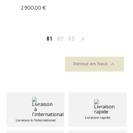
2 900,00 €
Suivant
01
02
03


Retour en haut
Livraison rapide
Livraison à l'international