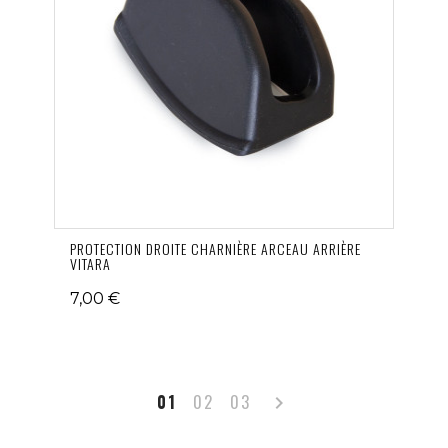
PROTECTION DROITE CHARNIÈRE ARCEAU ARRIÈRE
VITARA
7,00 €
Suivant
01
02
03
