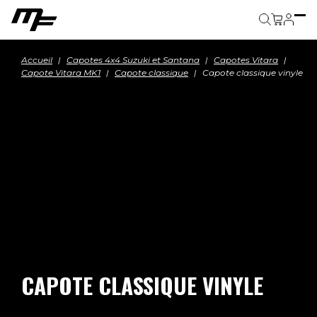
Panier
Accueil
Capotes 4x4 Suzuki et Santana
Capotes Vitara
Capote Vitara MK1
Capote classique
Capote classique vinyle
CAPOTE CLASSIQUE VINYLE