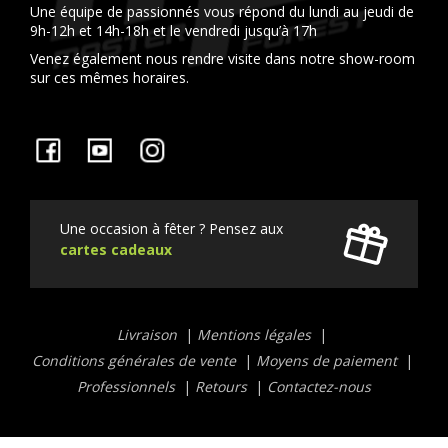
Une équipe de passionnés vous répond du lundi au jeudi de
9h-12h et 14h-18h et le vendredi jusqu’à 17h
Venez également nous rendre visite dans notre show-room
sur ces mêmes horaires.
Facebook
YouTube
Instagram
Une occasion à fêter ? Pensez aux
cartes cadeaux
Liens
Livraison
Mentions légales
utiles
Conditions générales de vente
Moyens de paiement
Professionnels
Retours
Contactez-nous