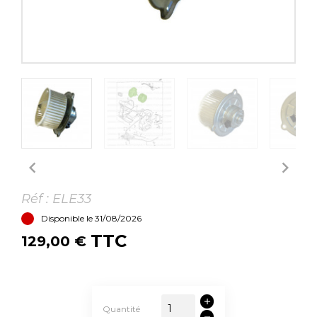


Réf :
ELE33
Disponible le 31/08/2026
TTC
129,00 €
Quantité