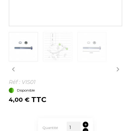


Réf :
VIS01
Disponible
TTC
4,00 €
Quantité