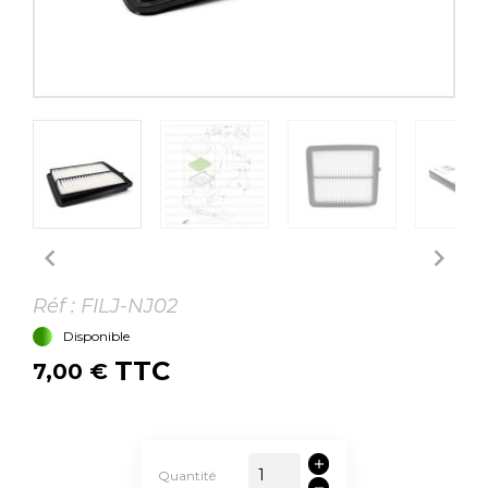


Réf :
FILJ-NJ02
Disponible
TTC
7,00 €
Quantité