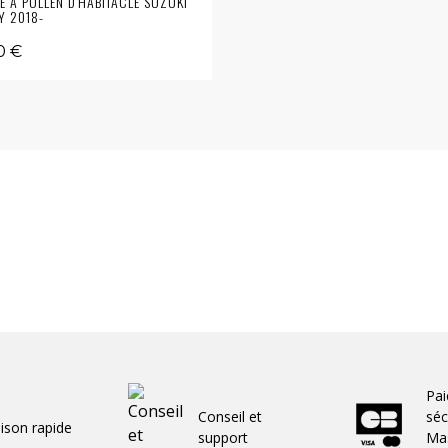
RE À POLLEN D'HABITACLE SUZUKI
Y 2018-
0 €
Pa
Conseil et
séc
aison rapide
support
Mas