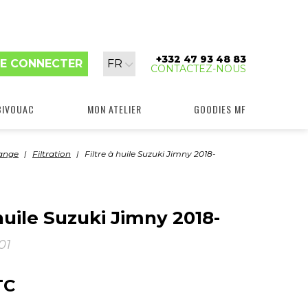
+332 47 93 48 83
Langue
E CONNECTER
FR
CONTACTEZ-NOUS
:
BIVOUAC
MON ATELIER
GOODIES MF
dange
Filtration
Filtre à huile Suzuki Jimny 2018-
 huile Suzuki Jimny 2018-
01
TC