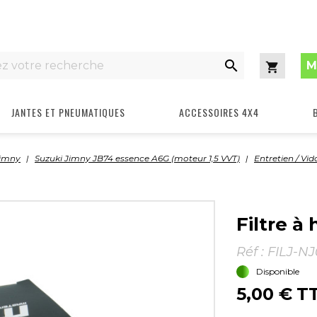

M
Panier
JANTES ET PNEUMATIQUES
ACCESSOIRES 4X4
Jimny
Suzuki Jimny JB74 essence A6G (moteur 1,5 VVT)
Entretien / Vi
Filtre à
Réf :
FILJ-NJ
Disponible
5,00 €
T