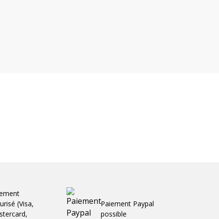
iement
urisé (Visa,
Paiement Paypal
tercard,
possible