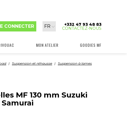
+332 47 93 48 83
Langue
E CONNECTER
FR
CONTACTEZ-NOUS
:
BIVOUAC
MON ATELIER
GOODIES MF
road
Suspension et réhausse
Suspension à lames
elles MF 130 mm Suzuki
 Samurai