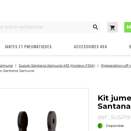

M
Panier
JANTES ET PNEUMATIQUES
ACCESSOIRES 4X4
Samurai
Suzuki Santana Samurai 410 (moteur F10A)
Preparation off 
ki Santana Samurai
Kit jum
Santana
Réf :
SUSP19
Disponible