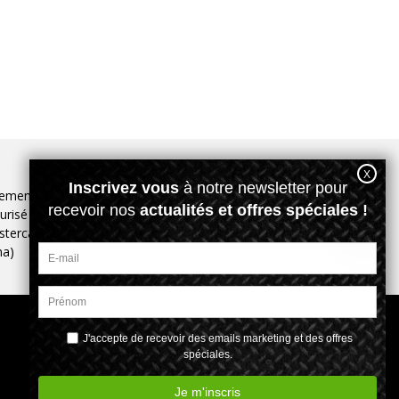
iement
urisé (Visa,
Paiement Paypal
tercard,
possible
ma)
Une occasion à fêter
? Pensez aux
cartes