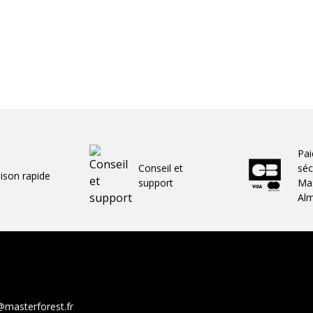
Pa
Conseil et
séc
aison rapide
support
Mas
Al
@masterforest.fr