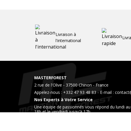
Livraison à
Livr
l'international
MASTERFOREST
2 rue de l'Olive - 37500 Chinon - France
Appelez-nous :
+332 47 93 48 83
- E-mail :
contact
Nos Experts à Votre Service
Une équipe de passionnés vous répond du lundi au 
18h et le vendredi jusqu’à 17h
Venez également nous rendre visite dans notre 
horaires.