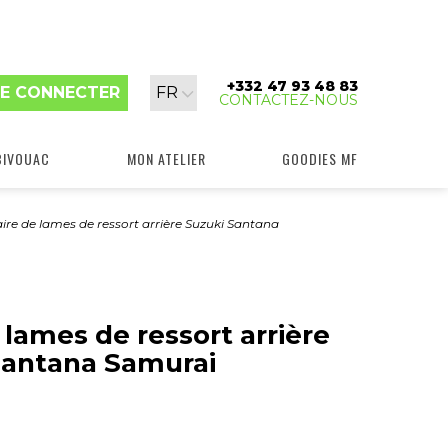
+332 47 93 48 83
Langue
E CONNECTER
FR
CONTACTEZ-NOUS
:
BIVOUAC
MON ATELIER
GOODIES MF
ire de lames de ressort arrière Suzuki Santana
 lames de ressort arrière
Santana Samurai