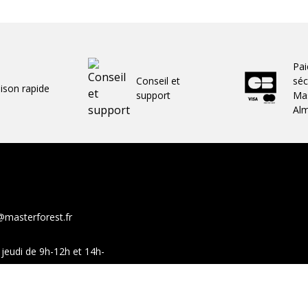
Pa
Conseil et
séc
aison rapide
support
Mas
Al
@masterforest.fr
jeudi de 9h-12h et 14h-
show-room sur ces mêmes
Facebook
You