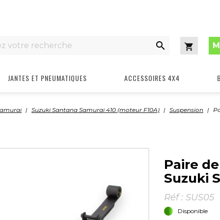

M
Panier
JANTES ET PNEUMATIQUES
ACCESSOIRES 4X4
Samurai
Suzuki Santana Samurai 410 (moteur F10A)
Suspension
Pa
Paire de
Suzuki 
Réf :
SUS05
Disponible