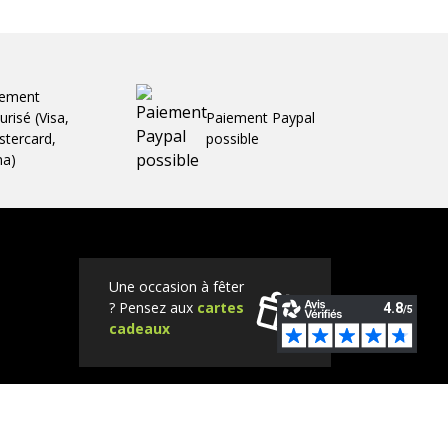
iement
urisé (Visa,
Paiement Paypal
tercard,
possible
ma)
Une occasion à fêter
? Pensez aux
cartes
cadeaux
Tube
Instagram