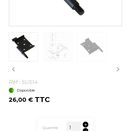


Réf :
SUS14
Disponible
TTC
26,00 €
Quantité