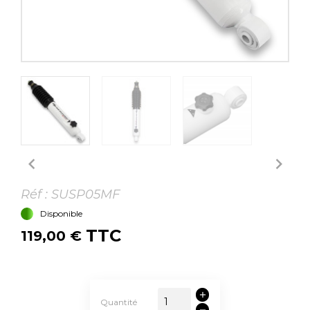


Réf :
SUSP05MF
Disponible
TTC
119,00 €
Quantité