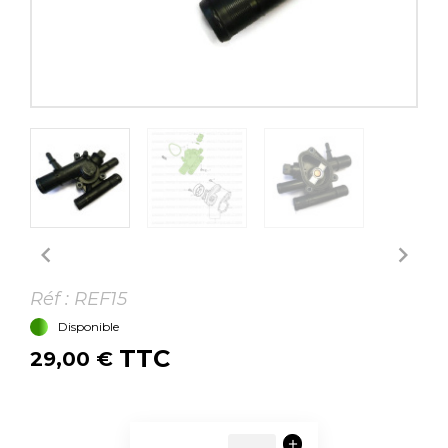


Réf :
REF15
Disponible
TTC
29,00 €