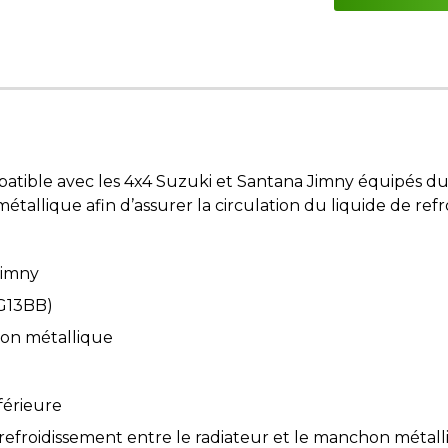
patible avec les 4x4 Suzuki et Santana Jimny équipés du
tallique afin d’assurer la circulation du liquide de refr
Jimny
 G13BB)
hon métallique
férieure
 refroidissement entre le radiateur et le manchon métal