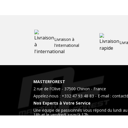
Livraison à
Livr
l'international
MASTERFOREST
2 rue de l'Olive - 37500 Chinon - France
Appelez-nous :
+332 47 93 48 83
- E-mail :
contact
Nos Experts à Votre Service
Une équipe de passionnés vous répond du lundi au 
18h et le vendredi jusqu’à 17h
Venez également nous rendre visite dans notre 
horaires.