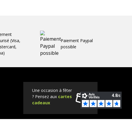
iement
urisé (Visa,
Paiement Paypal
tercard,
possible
ma)
Une occasion à fêter
? Pensez aux
cartes
cadeaux
Tube
Instagram