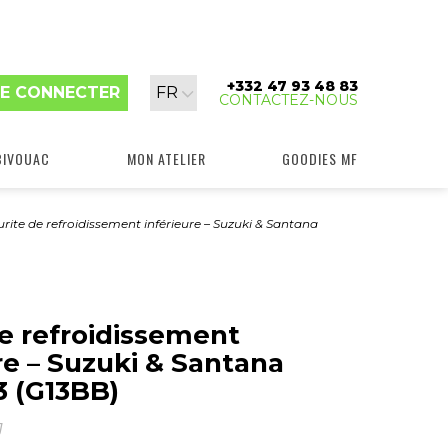
+332 47 93 48 83
Langue
E CONNECTER
FR
CONTACTEZ-NOUS
:
BIVOUAC
MON ATELIER
GOODIES MF
rite de refroidissement inférieure – Suzuki & Santana
e refroidissement
re – Suzuki & Santana
3 (G13BB)
J