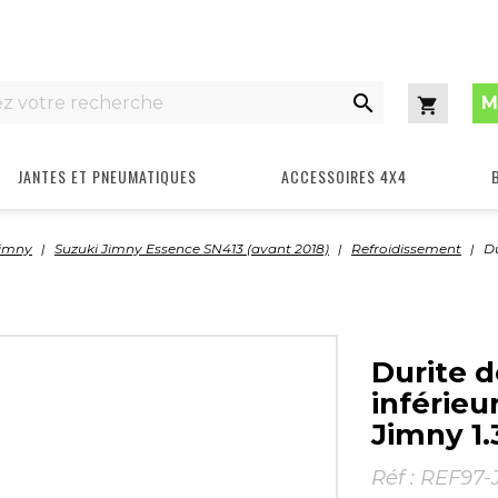

M
Panier
JANTES ET PNEUMATIQUES
ACCESSOIRES 4X4
Jimny
Suzuki Jimny Essence SN413 (avant 2018)
Refroidissement
Du
Durite d
inférieu
Jimny 1.
Réf :
REF97-