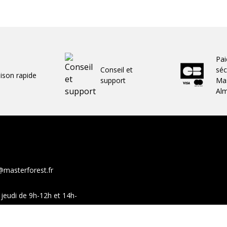
Pa
Conseil et
séc
aison rapide
support
Mas
Al
@masterforest.fr
jeudi de 9h-12h et 14h-
show-room sur ces mêmes
Facebook
You