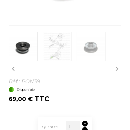


Réf :
PON39
Disponible
TTC
69,00 €
Quantité