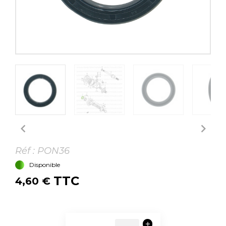


Réf :
PON36
Disponible
TTC
4,60 €