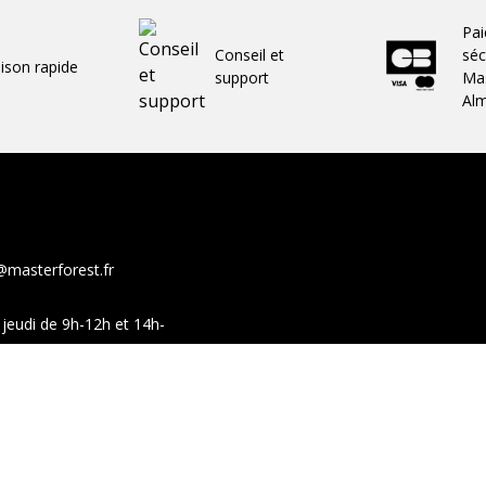
Pa
Conseil et
séc
aison rapide
support
Mas
Al
@masterforest.fr
jeudi de 9h-12h et 14h-
show-room sur ces mêmes
Facebook
You
ales de vente
Moyens de paiement
Professionnels
Retours