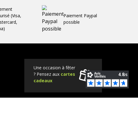
iement
urisé (Visa,
Paiement Paypal
tercard,
possible
ma)
Une occasion à fêter
? Pensez aux
cartes
cadeaux
Tube
Instagram