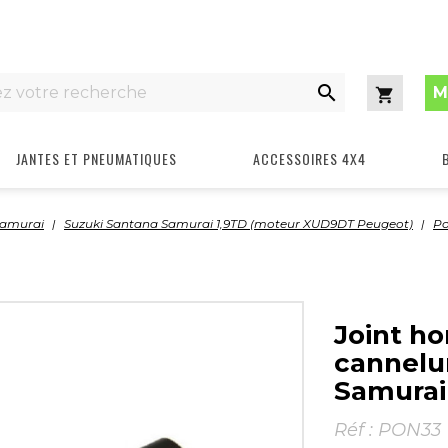

M
Panier
JANTES ET PNEUMATIQUES
ACCESSOIRES 4X4
Samurai
Suzuki Santana Samurai 1,9TD (moteur XUD9DT Peugeot)
Po
Joint h
cannelu
Samurai
Réf :
PON33