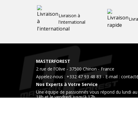
Livraison à
Livr
l'international
MASTERFOREST
2 rue de l'Olive - 37500 Chinon - France
Appelez-nous :
+332 47 93 48 83
- E-mail :
contact
Nos Experts à Votre Service
Une équipe de passionnés vous répond du lundi au 
18h et le vendredi jusqu’à 17h
Venez également nous rendre visite dans notre 
horaires.
Liens
Livraison
Mentions légales
Conditions génér
utiles
Contactez-nous