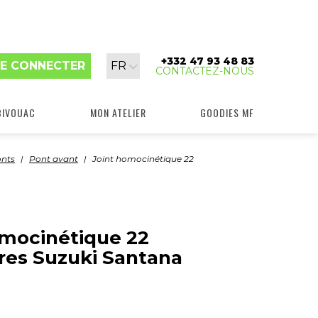
+332 47 93 48 83
Langue
E CONNECTER
FR
CONTACTEZ-NOUS
:
BIVOUAC
MON ATELIER
GOODIES MF
nts
Pont avant
Joint homocinétique 22
omocinétique 22
res Suzuki Santana