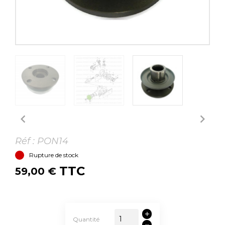


Réf :
PON14
Rupture de stock
TTC
59,00 €
Quantité