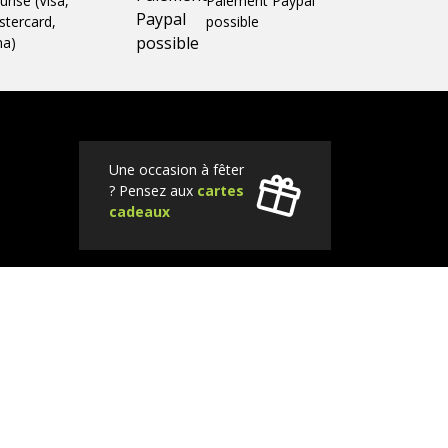
urisé (Visa,
Paiement Paypal
tercard,
possible
ma)
Une occasion à fêter
? Pensez aux
cartes
cadeaux
Tube
Instagram