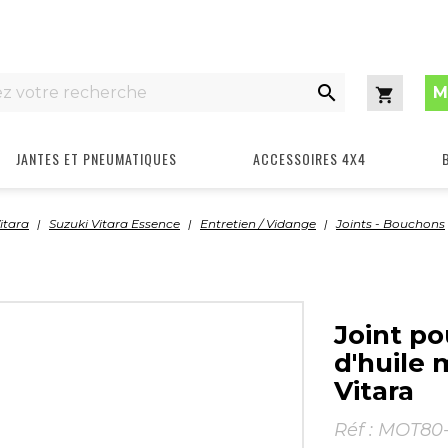

M
Panier
JANTES ET PNEUMATIQUES
ACCESSOIRES 4X4
itara
Suzuki Vitara Essence
Entretien / Vidange
Joints - Bouchons
Joint p
d'huile
Vitara
Réf :
MOT80