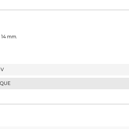
 14 mm.
-V
IQUE