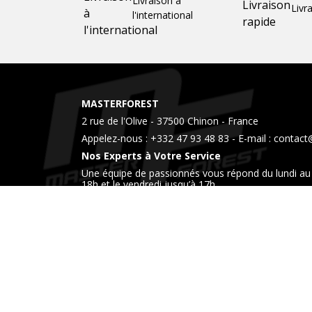
Livraison à
Livr
l'international
MASTERFOREST
2 rue de l'Olive - 37500 Chinon - France
Appelez-nous :
+332 47 93 48 83
- E-mail :
contact
Nos Experts à Votre Service
Une équipe de passionnés vous répond du lundi au 
18h et le vendredi jusqu’à 17h
Venez également nous rendre visite dans notre 
horaires.
Liens
Livraison
Mentions légales
Conditions génér
utiles
Contactez-nous