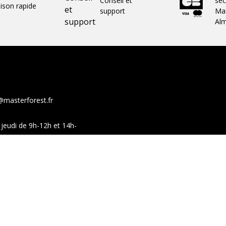
Conseil et
séc
aison rapide
support
Mas
Al
@masterforest.fr
jeudi de 9h-12h et 14h-
show-room sur ces mêmes
Facebook
You
ales de vente
Moyens de paiement
Professionnels
Retours