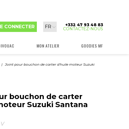
+332 47 93 48 83
Langue
E CONNECTER
FR
CONTACTEZ-NOUS
:
BIVOUAC
MON ATELIER
GOODIES MF
Joint pour bouchon de carter d'huile moteur Suzuki
our bouchon de carter
 moteur Suzuki Santana
-V