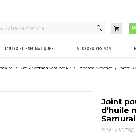

M
Panier
JANTES ET PNEUMATIQUES
ACCESSOIRES 4X4
Samurai
Suzuki Santana Samurai 413
Entretien / Vidange
Joints -
Joint p
d'huile
Samurai
Réf :
MOT80