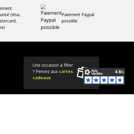
iement
urisé (Visa,
Paiement Paypal
tercard,
possible
ma)
Une occasion à fêter
? Pensez aux
cartes
cadeaux
Tube
Instagram