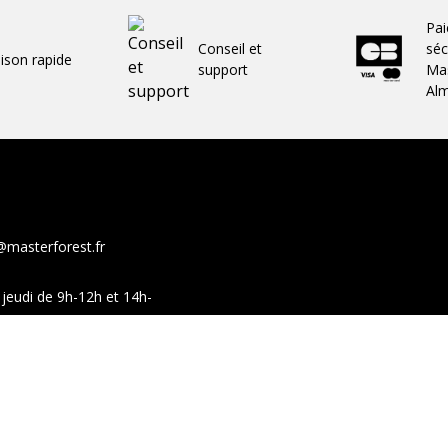
Pa
Conseil et
séc
aison rapide
support
Mas
Al
@masterforest.fr
jeudi de 9h-12h et 14h-
show-room sur ces mêmes
Facebook
You
ales de vente
Moyens de paiement
Professionnels
Retours