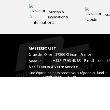
Livraison à
Livr
l'international
MASTERFOREST
2 rue de l'Olive - 37500 Chinon - France
Appelez-nous :
+332 47 93 48 83
- E-mail :
contact
Nos Experts à Votre Service
Une équipe de passionnés vous répond du lundi au 
18h et le vendredi jusqu’à 17h
Venez également nous rendre visite dans notre 
horaires.
Liens
Livraison
Mentions légales
Conditions génér
utiles
Contactez-nous