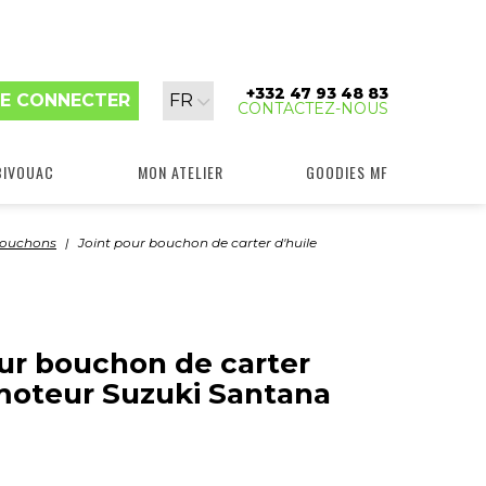
+332 47 93 48 83
Langue
E CONNECTER
FR
CONTACTEZ-NOUS
:
BIVOUAC
MON ATELIER
GOODIES MF
 Bouchons
Joint pour bouchon de carter d'huile
our bouchon de carter
 moteur Suzuki Santana