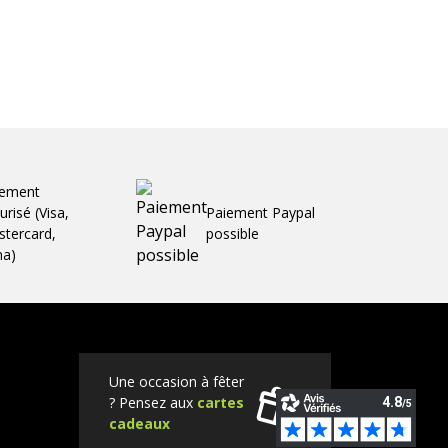
iement
urisé (Visa,
Paiement Paypal
tercard,
possible
ma)
Une occasion à fêter
? Pensez aux
cartes
cadeaux