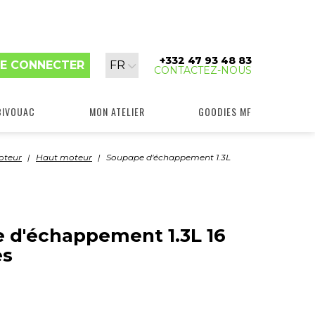
+332 47 93 48 83
Langue
E CONNECTER
FR
CONTACTEZ-NOUS
:
BIVOUAC
MON ATELIER
GOODIES MF
oteur
Haut moteur
Soupape d'échappement 1.3L
 d'échappement 1.3L 16
es