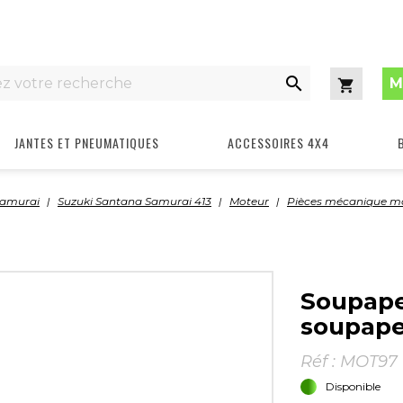

M
Panier
JANTES ET PNEUMATIQUES
ACCESSOIRES 4X4
Samurai
Suzuki Santana Samurai 413
Moteur
Pièces mécanique m
Soupape
soupap
Réf :
MOT97
Disponible