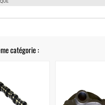
IQUE
ême catégorie :