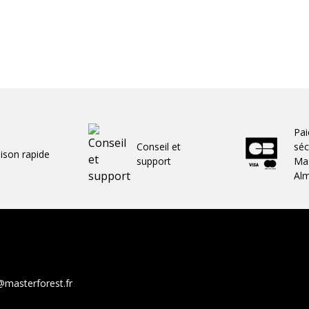
Pa
Conseil et
séc
aison rapide
support
Mas
Al
@masterforest.fr