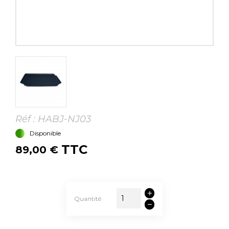
Réf :
HABJ-NJ03
Disponible
TTC
89,00 €
Quantité