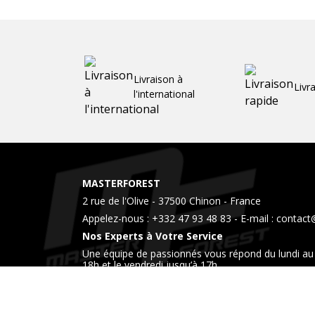
Livraison à
Livr
l'international
MASTERFOREST
2 rue de l'Olive - 37500 Chinon - France
Appelez-nous :
+332 47 93 48 83
- E-mail :
contact
Nos Experts à Votre Service
Une équipe de passionnés vous répond du lundi au 
18h et le vendredi jusqu’à 17h
Venez également nous rendre visite dans notre 
horaires.