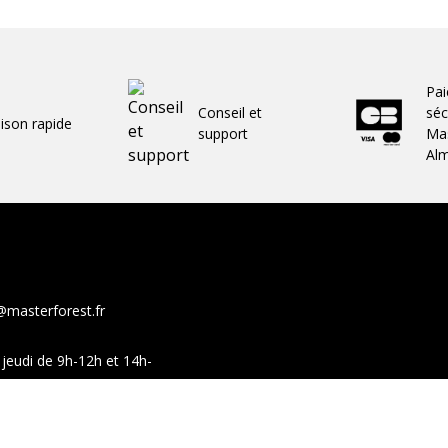
Pa
Conseil et
séc
aison rapide
support
Mas
Al
@masterforest.fr
jeudi de 9h-12h et 14h-
show-room sur ces mêmes
Facebook
You