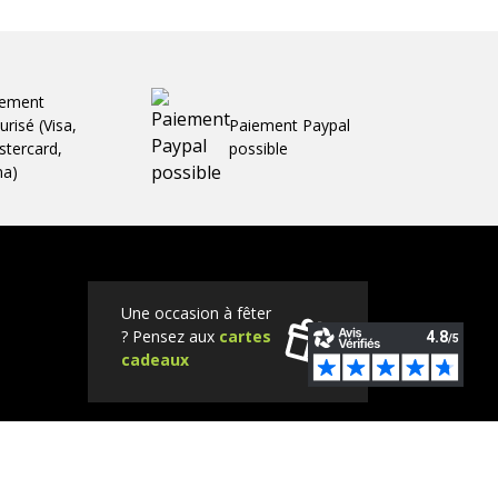
iement
urisé (Visa,
Paiement Paypal
tercard,
possible
ma)
Une occasion à fêter
? Pensez aux
cartes
cadeaux
Tube
Instagram