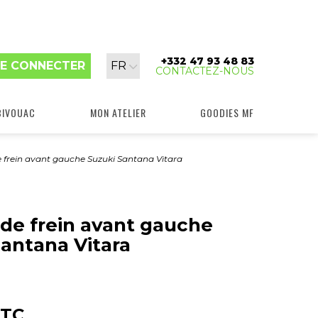
+332 47 93 48 83
Langue
E CONNECTER
FR
CONTACTEZ-NOUS
:
BIVOUAC
MON ATELIER
GOODIES MF
de frein avant gauche Suzuki Santana Vitara
 de frein avant gauche
antana Vitara
TC