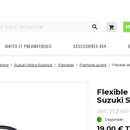

M
Panier
JANTES ET PNEUMATIQUES
ACCESSOIRES 4X4
itara
Suzuki Vitara Essence
Freinage
Freinage avant
Flexible 
Flexible
Suzuki S
Réf :
FLEV01
Disponible
19,00 €
T