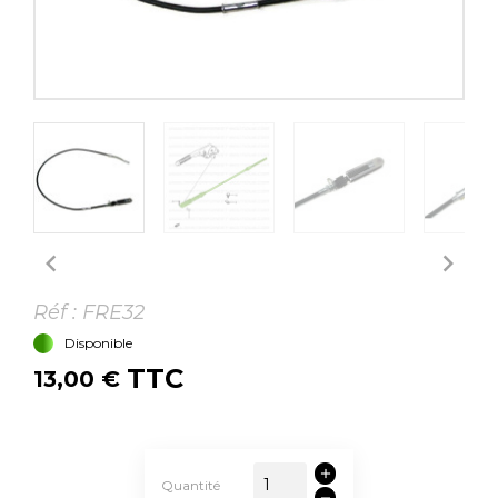


Réf :
FRE32
Disponible
TTC
13,00 €
Quantité