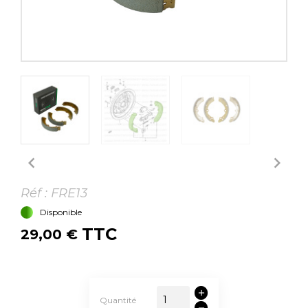


Réf :
FRE13
Disponible
TTC
29,00 €
Quantité