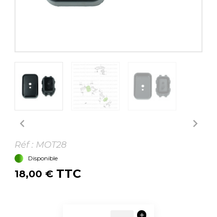


Réf :
MOT28
Disponible
TTC
18,00 €