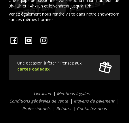
Une équipe de passionnés vous répond du lundi au jeudi de
9h-12h et 14h-18h et le vendredi jusqu’à 17h
Venez également nous rendre visite dans notre show-room
sur ces mêmes horaires.
Facebook
YouTube
Instagram
Une occasion à fêter ? Pensez aux
cartes cadeaux
Liens
Livraison
Mentions légales
utiles
Conditions générales de vente
Moyens de paiement
Professionnels
Retours
Contactez-nous