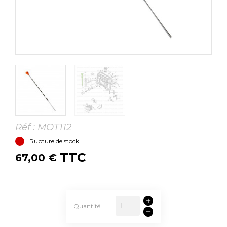
Réf :
MOT112
Rupture de stock
TTC
67,00 €
Quantité