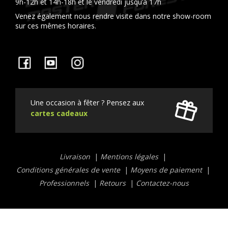
9h-12h et 14h-18h et le vendredi jusqu’à 17h
Venez également nous rendre visite dans notre show-room
sur ces mêmes horaires.
Facebook
YouTube
Instagram
Une occasion à fêter ? Pensez aux
cartes cadeaux
Liens
Livraison
Mentions légales
utiles
Conditions générales de vente
Moyens de paiement
Professionnels
Retours
Contactez-nous