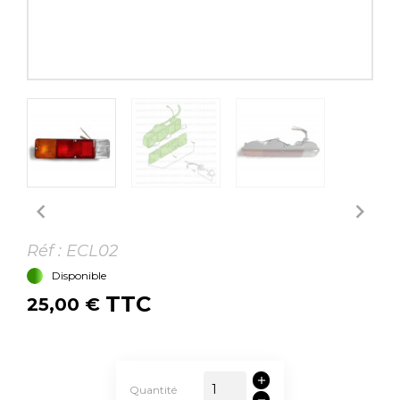


Réf :
ECL02
Disponible
TTC
25,00 €
Quantité