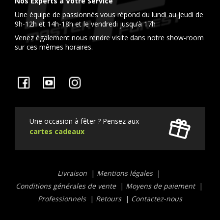
Nos Experts à Votre Service
Une équipe de passionnés vous répond du lundi au jeudi de
9h-12h et 14h-18h et le vendredi jusqu’à 17h
Venez également nous rendre visite dans notre show-room
sur ces mêmes horaires.
Facebook
YouTube
Instagram
Une occasion à fêter ? Pensez aux
cartes cadeaux
Liens
Livraison
Mentions légales
utiles
Conditions générales de vente
Moyens de paiement
Professionnels
Retours
Contactez-nous