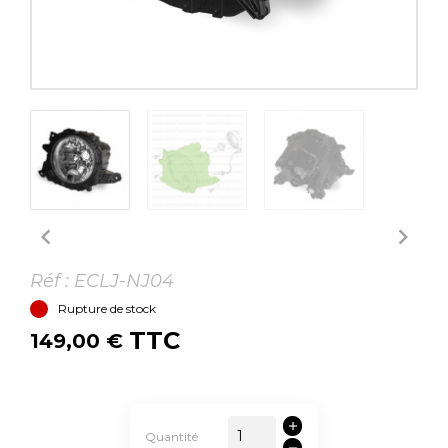


Réf :
ECLJ-NJ04
Rupture de stock
TTC
149,00 €
Quantité