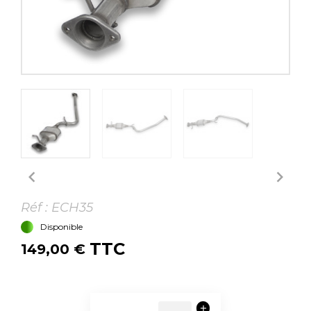


Réf :
ECH35
Disponible
TTC
149,00 €