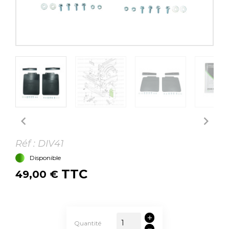


Réf :
DIV41
Disponible
TTC
49,00 €
Quantité