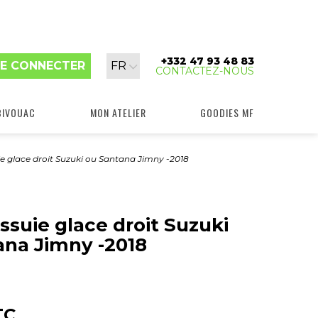
+332 47 93 48 83
Langue
E CONNECTER
FR
CONTACTEZ-NOUS
:
BIVOUAC
MON ATELIER
GOODIES MF
ie glace droit Suzuki ou Santana Jimny -2018
essuie glace droit Suzuki
ana Jimny -2018
TC