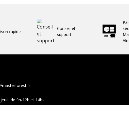
Pa
Conseil et
séc
aison rapide
support
Mas
Al
@masterforest.fr
jeudi de 9h-12h et 14h-
show-room sur ces mêmes
Facebook
You