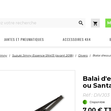

M
Panier
JANTES ET PNEUMATIQUES
ACCESSOIRES 4X4
Jimny
Suzuki Jimny Essence SN413 (avant 2018)
Divers
Balai d'essu
Balai d'
ou Sant
Réf :
DIVJ03
Disponible
7,00 €
T