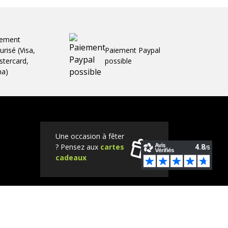
iement
urisé (Visa,
Paiement Paypal
tercard,
possible
ma)
Une occasion à fêter
? Pensez aux
cartes
cadeaux
Tube
Instagram