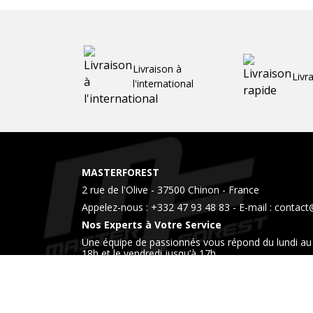
Livraison à
Livr
l'international
MASTERFOREST
2 rue de l'Olive - 37500 Chinon - France
Appelez-nous :
+332 47 93 48 83
- E-mail :
contact
Nos Experts à Votre Service
Une équipe de passionnés vous répond du lundi au 
18h et le vendredi jusqu’à 17h
Venez également nous rendre visite dans notre 
horaires.