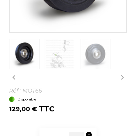


Réf :
MOT66
Disponible
TTC
129,00 €