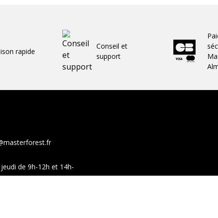
Pa
Conseil et
séc
aison rapide
support
Mas
Al
@masterforest.fr
jeudi de 9h-12h et 14h-
show-room sur ces mêmes
Facebook
You