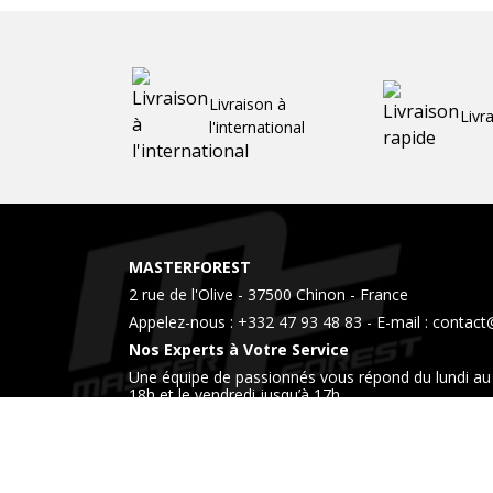
Livraison à
Livr
l'international
MASTERFOREST
2 rue de l'Olive - 37500 Chinon - France
Appelez-nous :
+332 47 93 48 83
- E-mail :
contact
Nos Experts à Votre Service
Une équipe de passionnés vous répond du lundi au 
18h et le vendredi jusqu’à 17h
Venez également nous rendre visite dans notre 
horaires.