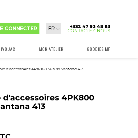
+332 47 93 48 83
Langue
E CONNECTER
FR
CONTACTEZ-NOUS
:
BIVOUAC
MON ATELIER
GOODIES MF
oie d'accessoires 4PK800 Suzuki Santana 413
e d'accessoires 4PK800
Santana 413
TC