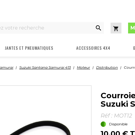

M
Panier
JANTES ET PNEUMATIQUES
ACCESSOIRES 4X4
Samurai
Suzuki Santana Samurai 413
Moteur
Distribution
Courr
Courroi
Suzuki 
Réf :
MOT12
Disponible
10,00 €
T