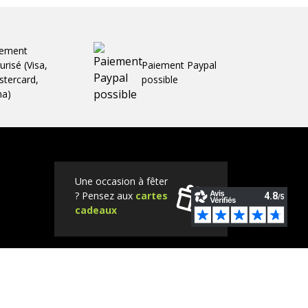
iement
urisé (Visa,
Paiement Paypal
tercard,
possible
ma)
Une occasion à fêter
? Pensez aux
cartes
cadeaux
Tube
Instagram