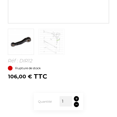
Réf :
DIR12
Rupture de stock
TTC
106,00 €
Quantité