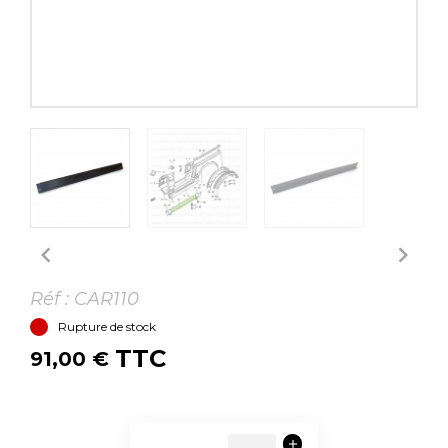


Réf :
CAR110
Rupture de stock
TTC
91,00 €