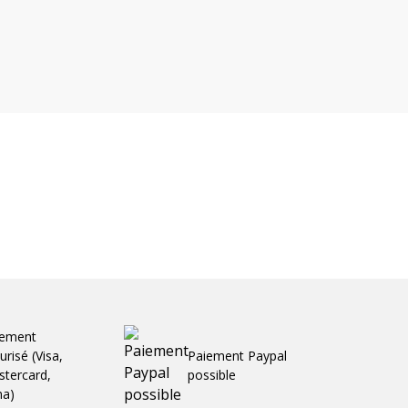
iement
urisé (Visa,
Paiement Paypal
tercard,
possible
ma)