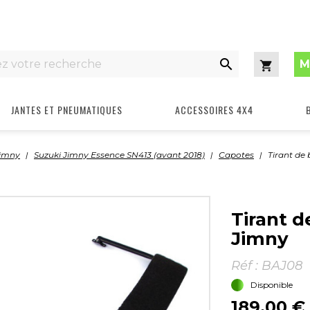

M
Panier
JANTES ET PNEUMATIQUES
ACCESSOIRES 4X4
Jimny
Suzuki Jimny Essence SN413 (avant 2018)
Capotes
Tirant de
Tirant d
Jimny
Réf :
BAJ08
Disponible
189,00 €