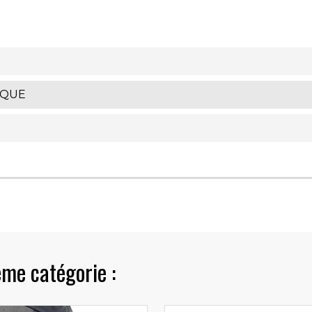
IQUE
ême catégorie :