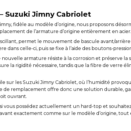
– Suzuki Jimny Cabriolet
Jimny
, fidèle au modèle d’origine, nous proposons déso
placement de l’armature d’origine entièrement en acier
scillant
, permet le mouvement de bascule avant/arrière du
re dans celle-ci, puis se fixe à l’aide des
boutons-pressio
tte nouvelle armature
résiste à la corrosion
et
préserve la s
ure la rigidité nécessaire, tandis que la
fibre de verre
éli
le sur les
Suzuki Jimny Cabriolet
, où l’humidité provo
ure de remplacement offre donc une
solution durable
, g
oit ouvrant.
si vous possédez actuellement un
hard-top
et souhaite
 avant exactement comme sur le modèle d’origine, tout e