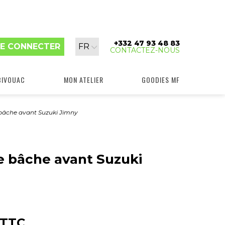
+332 47 93 48 83
Langue
E CONNECTER
FR
CONTACTEZ-NOUS
:
BIVOUAC
MON ATELIER
GOODIES MF
 bâche avant Suzuki Jimny
e bâche avant Suzuki
TTC