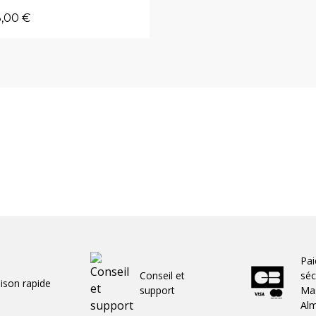
,00 €
Pa
Conseil et
séc
aison rapide
support
Mas
Al