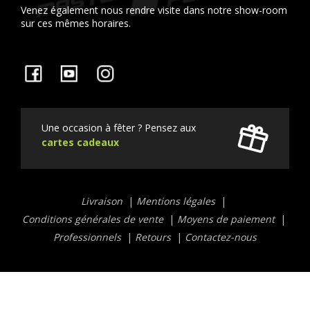
Venez également nous rendre visite dans notre show-room
sur ces mêmes horaires.
Facebook
YouTube
Instagram
Une occasion à fêter ? Pensez aux
cartes cadeaux
Liens
Livraison
Mentions légales
utiles
Conditions générales de vente
Moyens de paiement
Professionnels
Retours
Contactez-nous