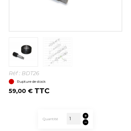
Réf :
BDT26
Rupture de stock
TTC
59,00 €
Quantité