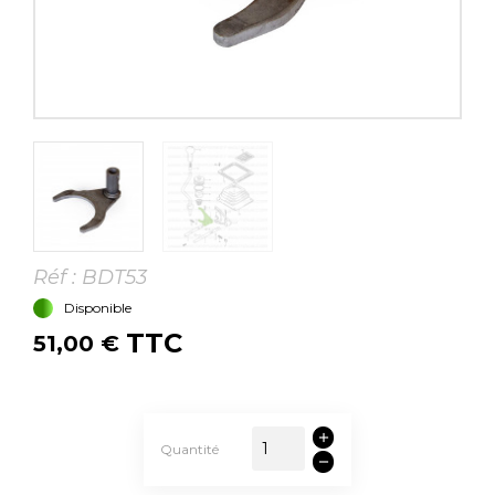
Réf :
BDT53
Disponible
TTC
51,00 €
Quantité