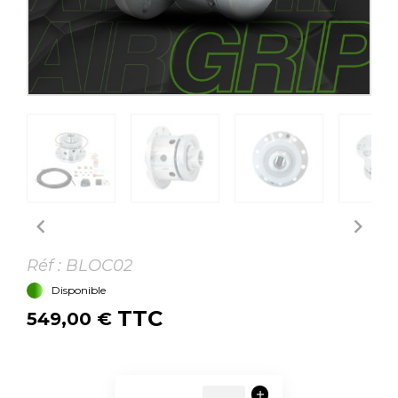


Réf :
BLOC02
Disponible
TTC
549,00 €