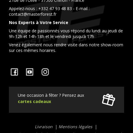
2 rue de l'Olive - 37500 Chinon - France
Appelez-nous :
+332 47 93 48 83
- E-mail :
contact@masterforest.fr
Nos Experts à Votre Service
Une équipe de passionnés vous répond du lundi au jeudi de
9h-12h et 14h-18h et le vendredi jusqu’à 17h
Venez également nous rendre visite dans notre show-room
sur ces mêmes horaires.
Facebook
YouTube
Instagram
Une occasion à fêter ? Pensez aux
cartes cadeaux
Liens
Livraison
Mentions légales
utiles