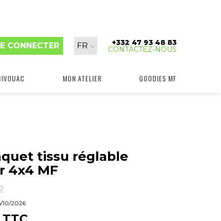
+332 47 93 48 83
Langue
E CONNECTER
FR
CONTACTEZ-NOUS
:
BIVOUAC
MON ATELIER
GOODIES MF
quet tissu réglable
r 4x4 MF
2
6/10/2026
TTC