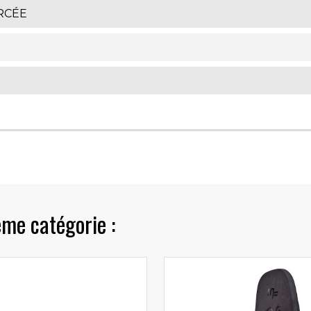
RCÉE
ême catégorie :