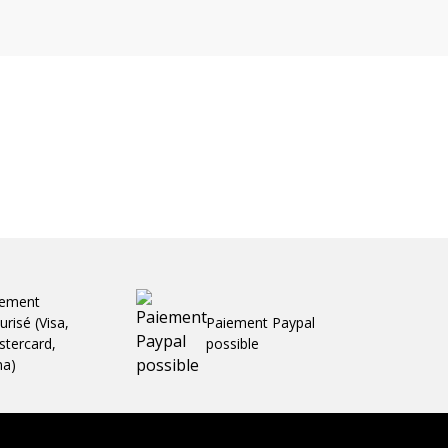
iement
urisé (Visa,
Paiement Paypal
tercard,
possible
ma)