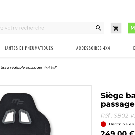

M
Panier
JANTES ET PNEUMATIQUES
ACCESSOIRES 4X4
 tissu réglable passager 4x4 MF
Siège ba
passage
Réf :
SB02-V
Disponible le 1
249,00 €