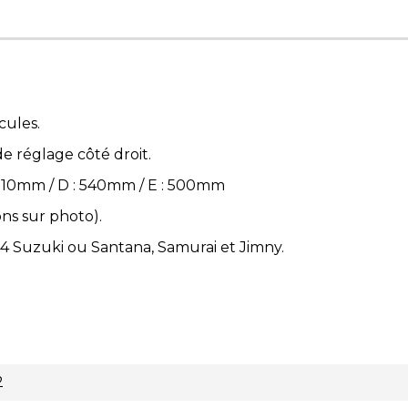
cules.
de réglage côté droit.
 510mm / D : 540mm / E : 500mm
ons sur photo).
4x4 Suzuki ou Santana, Samurai et Jimny.
2