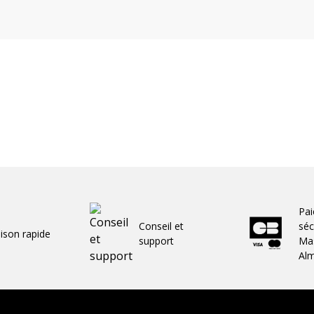
Pa
Conseil et
séc
aison rapide
support
Mas
Al