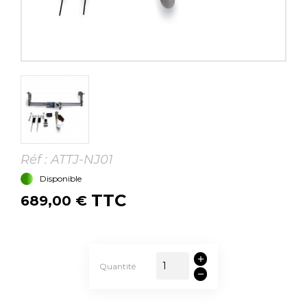
Réf :
ATTJ-NJ01
Disponible
TTC
689,00 €
Quantité